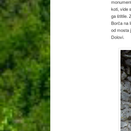
monumental
koti, vide
ga štitile.
Borča na l
od mosta j
Dolovi.