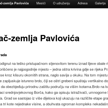
ač-zemlja Pavlovića
Mesići
O udruženju
Adresa
Galerija
ač-zemlja Pavlovića
rada
odignut na teško pristupačnom stjenovitom terenu iznad lijeve obale r
orišćeno je najpogodnije mjesto – jedna oštra krivina gdje se rijeka P
i se kroz klisuru okomitih strana, naglo savija u okuku.
Na tom mjestu
ne zapljuskuje istureno brdo, čiji se oštri grebeni spuštaju vertikalno 
 da obezbjeđuju prirodnu zaštitu području na višim kotama.Brdo na 
aci srednjovjekovnog Borča, kako ga opisuju istraživači, umnogome l
đa. Grad se sastojao iz više dijelova koji ukazuju na različite etape gr
a tri kote nejednake visine, a obuhvata ogroman kompleks nekadašn