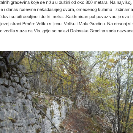
nih građevina koje se nižu u dužini od oko 800 metara. Na najvišoj, 
 se i danas ruševine nekadašnjeg dvora, omeđenog kulama i zidinama
 Zidovi su bili debljine i do tri metra. .Kaldrmisan put povezivao je sva tri
ijevoj strani Prače: Veliku stijenu, Veliku i Malu Gradinu. Na desnoj st
e vodila staza na Vis, gdje se nalazi Dolovska Gradina sada nazvana