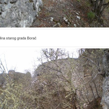
dina starog grada Borač