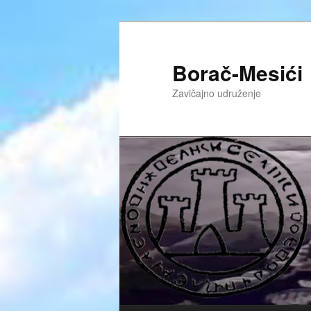
Skoči
na
primarni
Borač-Mesići
sadržaj
Zavičajno udruženje