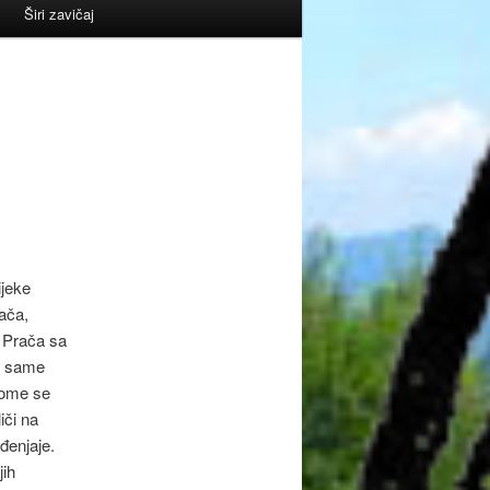
Širi zavičaj
ijeke
rača,
 Prača sa
do same
kome se
iči na
ađenjaje.
jih