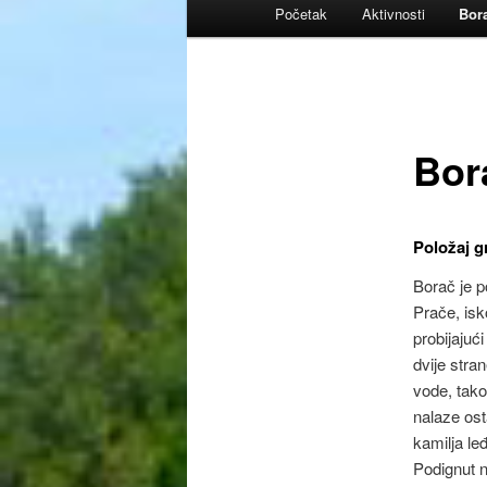
Glavni
Početak
Aktivnosti
Bor
izbornik
Bor
Položaj g
Borač je p
Prače, isk
probijajuć
dvije stra
vode, tako
nalaze ost
kamilja le
Podignut n