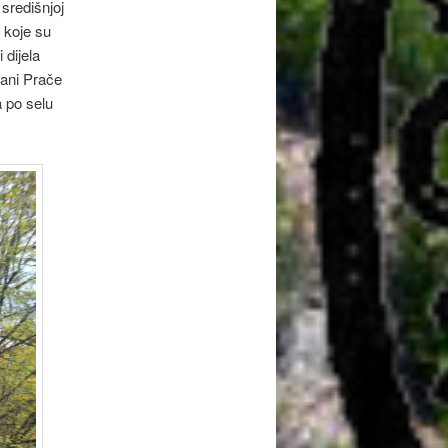
središnjoj
 koje su
 dijela
rani Prače
 po selu