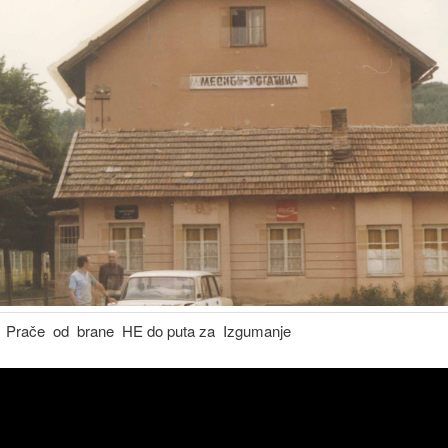
 Prače od brane HE do puta za Izgumanje