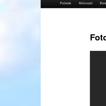
Glavni
Početak
Aktivnosti
Bora
izbornik
Foto