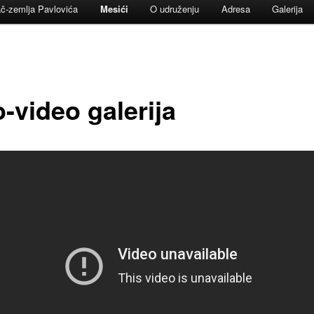
č-zemlja Pavlovića
Mesići
O udruženju
Adresa
Galerija
-video galerija